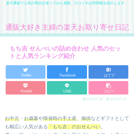
楽天通販で人気の商品を使ってみた感想、口コミやお得情報を紹介します。
通販大好き主婦の楽天お取り寄せ日記
もち吉 せんべいの詰め合わせ 人気のセッ
トと人気ランキング紹介
Twitter
Facebook
はてブ
Pocket
LINE
コピー
2021.07.16
2021.07.15
お中元
・
お歳暮
や
帰省時の手土産
、
御供
などギフトとして
も幅広い人気がある
「もち吉」のおせんべい
。