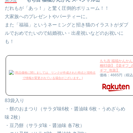
だれもが「あっ！」と驚く圧倒的ボリューム！！
大家族へのプレゼントやパーティーに。
また「福福」というネーミングと招き猫のイラストがダブ
ルでおめでたいので結婚祝い・出産祝いなどのお祝いに
も！
もち吉 福福かんかん 
種83袋】【楽ギフ_
ギフ_包装】
価格：4665円（税
83袋入り
・餅のおまつり（サラダ味6枚・醤油味 6枚・うめざらめ
味 2枚）
・豆乃餅（サラダ味・醤油味 各7枚）