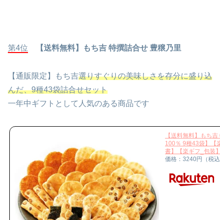
第4位
【送料無料】もち吉 特撰詰合せ 豊穣乃里
【通販限定】もち吉
選りすぐりの美味しさを存分に盛り込
んだ、9種43袋詰合せセット
一年中ギフトとして人気のある商品です
【送料無料】もち吉
100％ 9種43袋
書】【楽ギフ_包装
価格：3240円（税