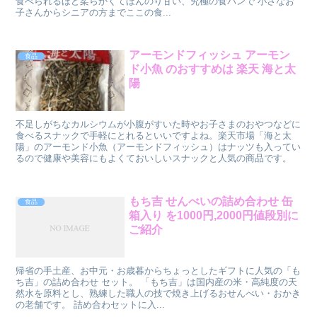
食べられるほど柔らかくてほんのり甘い、究極の食パンで 小さなお
子さんからシニアの方までここの食...
アーモンドフィッシュ アーモン
食品
ド小魚 のおすすめは 楽天 海と太
陽
不足しがちなカルシウムが小腹がすいた時やお子さまのおやつなどに
食べるスナックで手軽にとれるといいですよね。楽天市場「海と太
陽」のアーモンド小魚（アーモンドフィッシュ）はナッツも入ってい
るので健康や美容にもよくておいしいスナックと人気の商品です。
もち吉 せんべいの詰め合わせ 缶
食品
箱入り を1000円,2000円値段別に
ご紹介
帰省の手土産、お中元・お歳暮からちょっとしたギフトに人気の「も
ち吉」の詰め合わせ セット。 「もち吉」は国内産の米・高純度の天
然水を原料とし、熟練した職人の技で焼き上げるおせんべい・おかき
の老舗です。 詰め合わセットに入...