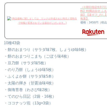
（※期日指定8月7
料】特撰詰合せ ふるさ
袋】【楽ギフ_のし
包装】
価格：3456円（税
10種43袋
・餅のおまつり（サラダ味7枚、しょうゆ味6枚）
・餅のおまつりこまち（ごぼう味4枚）
・豆乃餅（サラダ味5枚）
・のり乃餅（しょうゆ味5枚）
・ふくよか餅（サラダ味5本）
・太陽の輝き（甘醤油味4枚）
・御海苔巻（わさび味2枚）
・てのひら日記（2袋・16枚）
・ココナッツ煎（13g×3袋）