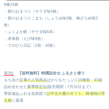
6種24袋
・餅のおまつり（サラダ味4枚）
・餅のおまつりこまち（しょうゆ味3枚、梅ざらめ味3
枚）
・ふくよか餅（サラダ味6本）
・本角餅（えび味6枚）
・てのひら日記（2袋・16枚）
第3位
【送料無料】特撰詰合せ ふるさと便り
もち吉の
定番の人気商品
ばかりをたっぷり
10種類・43袋
詰め合わせた
夏季限定缶
(販売期間：7月31日まで）
季節感あふれる包装紙で
お中元や夏のギフト、帰省時の手
土産
に最適