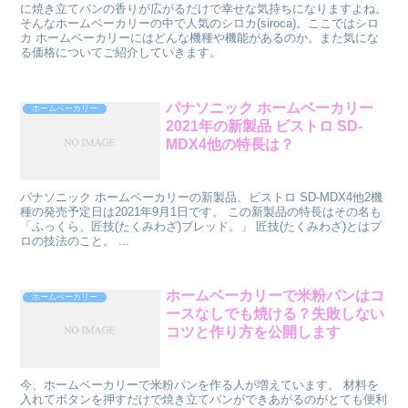
に焼き立てパンの香りが広がるだけで幸せな気持ちになりますよね。
そんなホームベーカリーの中で人気のシロカ(siroca)。ここではシロ
カ ホームベーカリーにはどんな機種や機能があるのか。また気にな
る価格についてご紹介していきます。
パナソニック ホームベーカリー
ホームベーカリー
2021年の新製品 ビストロ SD-
MDX4他の特長は？
パナソニック ホームベーカリーの新製品、ビストロ SD-MDX4他2機
種の発売予定日は2021年9月1日です。 この新製品の特長はその名も
「ふっくら、匠技(たくみわざ)ブレッド。」 匠技(たくみわざ)とはプ
ロの技法のこと。 ...
ホームベーカリーで米粉パンはコ
ホームベーカリー
ースなしでも焼ける？失敗しない
コツと作り方を公開します
今、ホームベーカリーで米粉パンを作る人が増えています。 材料を
入れてボタンを押すだけで焼き立てパンができあがるのがとても便利