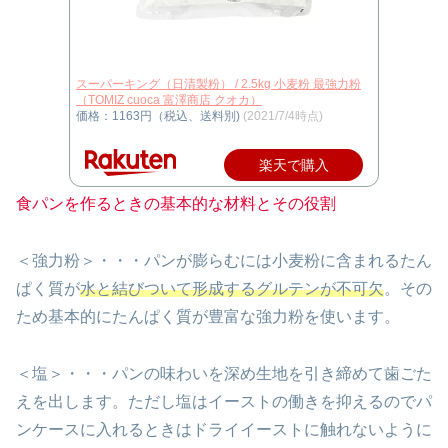
スーパーキング（日清製粉） / 2.5kg 小麦粉 最強力粉
（TOMIZ cuoca 富澤商店 クオカ）
価格：1163円（税込、送料別)
(2021/7/4時点)
楽天で購入
食パンを作るときの基本的な材料とその役割
＜強力粉＞・・・パンが膨らむには小麦粉に含まれるたん
ぱく質が
水と結びついて形成するグルテンが不可欠
。その
ため基本的にたんぱく質が豊富な強力粉を使います。
＜塩＞・・・パンの味わいを深め生地を引き締めて歯ごた
えを出します。ただし塩はイーストの働きを抑えるのでパ
ンケースに入れるときはドライイーストに触れないように