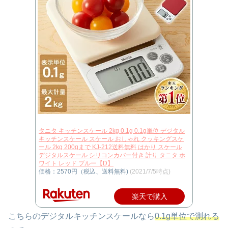
タニタ キッチンスケール 2kg 0.1g 0.1g単位 デジタル
キッチンスケール スケール おしゃれ クッキングスケ
ール 2kg 200gまで KJ-212送料無料 はかり スケール
デジタルスケール シリコンカバー付き 計り タニタ ホ
ワイト レッド ブルー【D】
価格：2570円（税込、送料無料)
(2021/7/5時点)
楽天で購入
こちらのデジタルキッチンスケールなら
0.1g単位で測れる