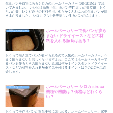
生食パンを自宅にあるシロカのホームベーカリー (SB-1D151）で焼
いてみました。 レシピは高級「生」食パン専門店 乃が美監修「おう
ち乃が美」レシピ通りの材料使用。柔らかくふわふわの生食パンが焼
き上がりました。 シロカでも十分美味しい生食パンが焼けます。
ホームベーカリーで食パンが膨ら
ホームベーカリー
まない ドライイーストなどの材
料を入れる順番はある？
おうちで焼き立てパンが食べられるので人気のホームベーカリー。う
まく膨らまないと悲しくなりますよね。ここではホームベーカリーで
食パンを作るときの膨らまない原因は何か？インスタントドライイー
ストなどの材料を入れる順番で気を付けるポイントは？の2点をご紹
介します。
ホームベーカリー シロカ siroca
ホームベーカリー
機種や機能は？価格はどれくら
い？
おうちで手作りパンが簡単手軽に楽しめる、ホームベーカリー。家中